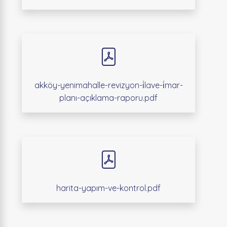
akköy-yenimahalle-revizyon-i̇lave-i̇mar-
planı-açıklama-raporu.pdf
harita-yapım-ve-kontrol.pdf