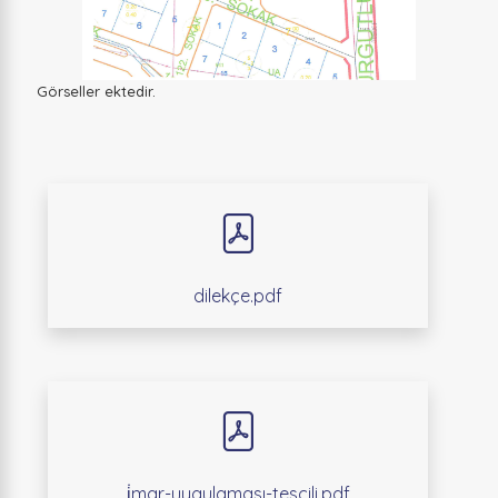
Görseller ektedir.
dilekçe.pdf
i̇mar-uygulaması-tescili.pdf