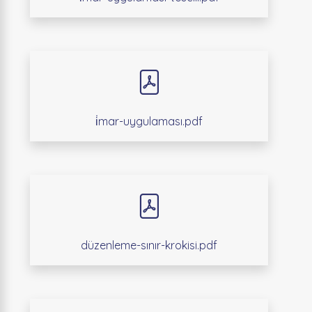
i̇mar-uygulaması.pdf
düzenleme-sınır-krokisi.pdf