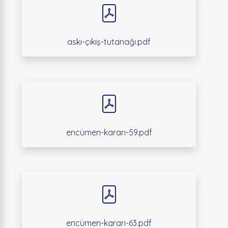
askı-çıkış-tutanağı.pdf
encümen-kararı-59.pdf
encümen-kararı-63.pdf