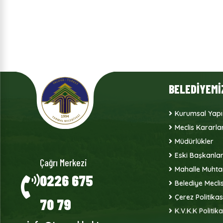
BELEDİYEMİ
Kurumsal Yapı
Meclis Kararlar
Müdürlükler
Eski Başkanla
Çağrı Merkezi
Mahalle Muhtar
0226 675
Belediye Meclis
Çerez Politikas
70 79
K.V.K.K Politika