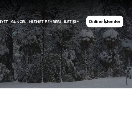
Online İşlemler
İYET
GÜNCEL
HİZMET REHBERİ
İLETİŞİM