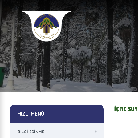
İÇME SUY
HIZLI MENÜ
BILGI EDINME