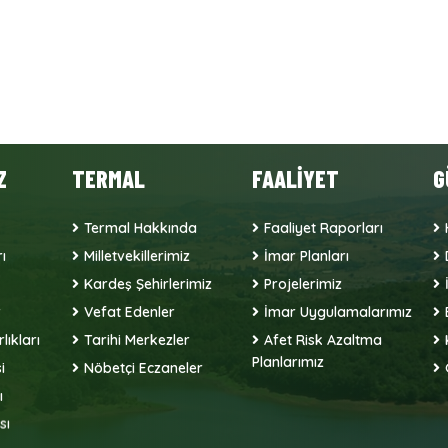
Z
TERMAL
FAALİYET
G
Termal Hakkında
Faaliyet Raporları
ı
Milletvekillerimiz
İmar Planları
Kardeş Şehirlerimiz
Projelerimiz
r
Vefat Edenler
İmar Uygulamalarımız
lıkları
Tarihi Merkezler
Afet Risk Azaltma
Planlarımız
i
Nöbetçi Eczaneler
ı
sı