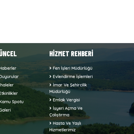
ÜNCEL
HİZMET REHBERİ
Haberler
Fen İşleri Müdürlüğü
Duyurular
Evlendirme İşlemleri
İhaleler
İmar Ve Şehircilik
Müdürlüğü
Etkinlikler
Emlak Vergisi
Kamu Spotu
İşyeri Açma Ve
Galeri
Çalıştırma
Hasta Ve Yaşlı
Hizmetlerimiz