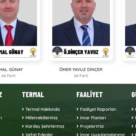
MAL GÜNAY
ÖMER YAVUZ DİNÇER
Ak Parti
Ak Parti
Z
TERMAL
FAALİYET
G
Termal Hakkında
Faaliyet Raporları
ı
Milletvekillerimiz
İmar Planları
Kardeş Şehirlerimiz
Projelerimiz
r
Vefat Edenler
İmar Uygulamalarımız