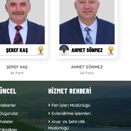
ŞEREF KAŞ
AHMET SÖNMEZ
Ak Parti
Ak Parti
ÜNCEL
HİZMET REHBERİ
Haberler
Fen İşleri Müdürlüğü
Duyurular
Evlendirme İşlemleri
İhaleler
İmar Ve Şehircilik
Müdürlüğü
Etkinlikler