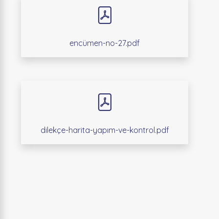
encümen-no-27.pdf
dilekçe-harita-yapım-ve-kontrol.pdf