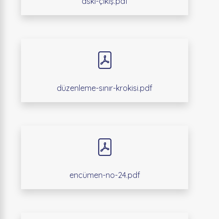
askı-çıkış.pdf
düzenleme-sınır-krokisi.pdf
encümen-no-24.pdf