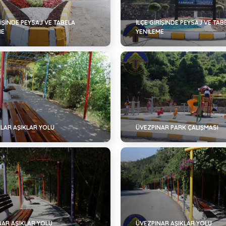
RIŞINDE PEYSAJ VE TABELA
İLÇE GIRIŞINDE PEYSAJ VE TAB
ME
YENILEME
ALAR AŞIKLAR YOLU
ÜVEZPINAR PARK ÇALIŞMASI
NAR AŞIKLAR YOLU
ÜVEZPINAR AŞIKLAR YOLU