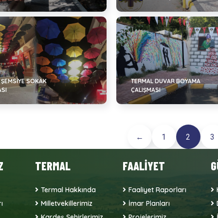
 ŞEMSIYE SOKAK
TERMAL DUVAR BOYAMA
ASI
ÇALIŞMASI
←
1
2
3
Z
TERMAL
FAALİYET
G
Termal Hakkında
Faaliyet Raporları
ı
Milletvekillerimiz
İmar Planları
Kardeş Şehirlerimiz
Projelerimiz