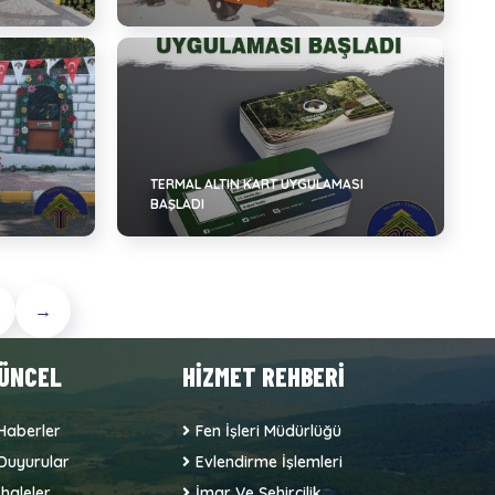
TERMAL ALTIN KART UYGULAMASI
BAŞLADI
→
ÜNCEL
HİZMET REHBERİ
Haberler
Fen İşleri Müdürlüğü
Duyurular
Evlendirme İşlemleri
İhaleler
İmar Ve Şehircilik