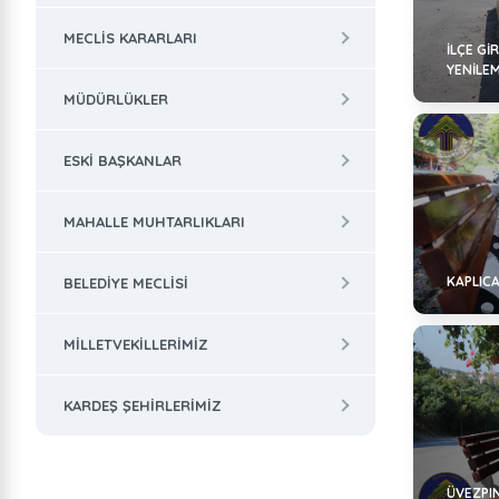
MECLIS KARARLARI
İLÇE GI
YENILE
MÜDÜRLÜKLER
ESKI BAŞKANLAR
MAHALLE MUHTARLIKLARI
KAPLIC
BELEDIYE MECLISI
MILLETVEKILLERIMIZ
KARDEŞ ŞEHIRLERIMIZ
ÜVEZPI