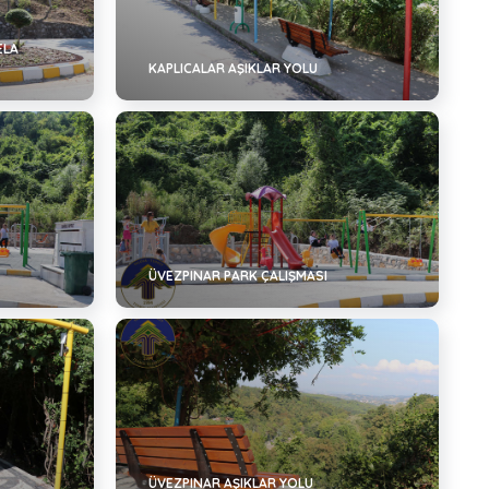
ELA
KAPLICALAR AŞIKLAR YOLU
ÜVEZPINAR PARK ÇALIŞMASI
ÜVEZPINAR AŞIKLAR YOLU