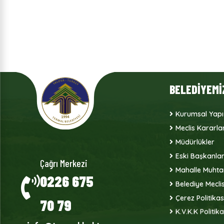
BELEDİYEMİ
Kurumsal Yapı
Meclis Kararlar
Müdürlükler
Eski Başkanla
Çağrı Merkezi
Mahalle Muhtar
0226 675
Belediye Meclis
Çerez Politikas
70 79
K.V.K.K Politika