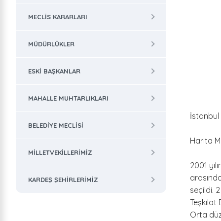
MECLIS KARARLARI
MÜDÜRLÜKLER
ESKI BAŞKANLAR
MAHALLE MUHTARLIKLARI
İstanbul
BELEDIYE MECLISI
Harita M
MILLETVEKILLERIMIZ
2001 yılı
arasında
KARDEŞ ŞEHIRLERIMIZ
seçildi. 
Teşkilat
Orta düze