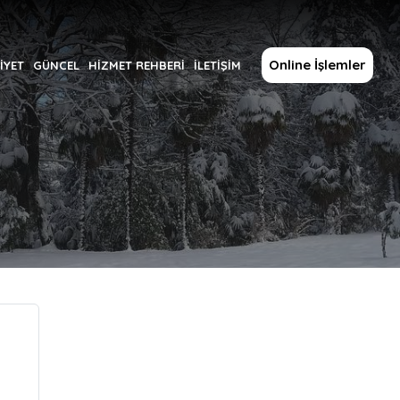
Online İşlemler
İYET
GÜNCEL
HİZMET REHBERİ
İLETİŞİM