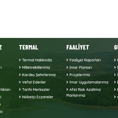
Z
TERMAL
FAALİYET
G
Termal Hakkında
Faaliyet Raporları
ı
Milletvekillerimiz
İmar Planları
Kardeş Şehirlerimiz
Projelerimiz
r
Vefat Edenler
İmar Uygulamalarımız
lıkları
Tarihi Merkezler
Afet Risk Azaltma
Planlarımız
i
Nöbetçi Eczaneler
ı
sı