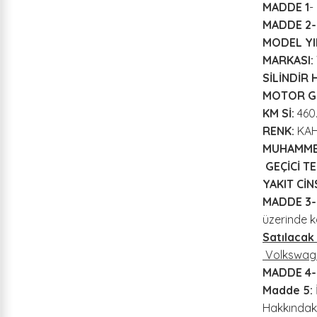
MADDE 1
-
MADDE 2-
MODEL YIL
MARKASI:
SİLİNDİR 
MOTOR G
KM Sİ:
460
RENK:
KAH
MUHAMMEN
GEÇİCİ TE
YAKIT CİNS
MADDE 3-
üzerinde k
Satılaca
Volkswage
MADDE 4
Madde 5:
Hakkındaki