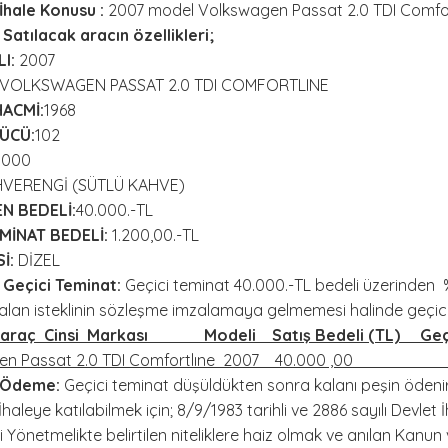
İhale Konusu
:
2007 model Volkswagen Passat 2.0 TDI Comfortl
Satılacak aracın özellikleri;
I:
2007
VOLKSWAGEN PASSAT 2.0 TDI COMFORTLINE
HACMİ:
1968
ÜCÜ:
102
.000
VERENGİ (SÜTLÜ KAHVE)
 BEDELİ:
40.000.-TL
MİNAT BEDELİ:
1.200,00.-TL
İ:
DİZEL
Geçici Teminat:
Geçici teminat 40.000.-TL bedeli üzerinden %
alan isteklinin sözleşme imzalamaya gelmemesi halinde geçici 
k araç Cinsi Markası Modeli Satış Bedeli (TL) Geçic
n Passat 2.0 TDI Comfortlıne
2007 40.000 ,00 1.2
-Ödeme:
Geçici teminat düşüldükten sonra kalanı peşin ödenir.
İhaleye katılabilmek için; 8/9/1983 tarihli ve 2886 sayılı Devle
 Yönetmelikte belirtilen niteliklere haiz olmak ve anılan Kanu