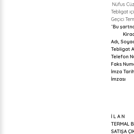
Nüfus Cüz
Tebligat i
Geçici Te
“
Bu şartna
Kiracının
Adı, S
Tebligat
Telefon 
Faks Nu
İmza T
İmza
İ L A N
TERMAL B
SATIŞA Ç