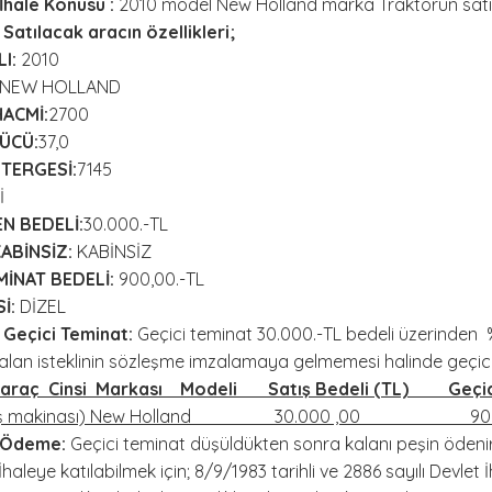
İhale Konusu
:
2010 model New Holland marka Traktörün satışı
Satılacak aracın özellikleri;
I:
2010
NEW HOLLAND
HACMİ:
2700
ÜCÜ:
37,0
TERGESİ:
7145
İ
 BEDELİ:
30.000.-TL
ABİNSİZ:
KABİNSİZ
MİNAT BEDELİ:
900,00.-TL
İ:
DİZEL
Geçici Teminat:
Geçici teminat 30.000.-TL bedeli üzerinden %
alan isteklinin sözleşme imzalamaya gelmemesi halinde geçici 
k araç Cinsi Markası Modeli Satış Bedeli (TL) Geçici
r(İş makinası) New Holland 30.000 ,00 900
-Ödeme:
Geçici teminat düşüldükten sonra kalanı peşin ödenir.
İhaleye katılabilmek için; 8/9/1983 tarihli ve 2886 sayılı Devle