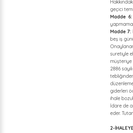
Hakkındaki
geçici temi
Madde 6:
yapmama k
Madde 7:
beş iş günü
Onaylanan 
suretiyle 
müşteriye v
2886 sayıl
tebliğinde
düzenlemek 
giderleri 
ihale bozul
İdare de a
eder. Tutan
2-İHALEY