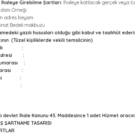
İhaleye Girebilme Şartları:
İhaleye katılacak gerçek veya tüze
danı Örneği
çin adres beyanı
minat Bedeli makbuzu
medeki yazılı hususları olduğu gibi kabul ve taahhüt ederim
 (Tüzel kişiliklerde vekili temsilcinin)
oyadı :
 Adresi :
Numarası :
marası :
arihi :
sı :
ı devlet İhale Kanunu 45. Maddesince 1 adet Hizmet aracının
IŞ ŞARTNAME TASARISI
RTLAR