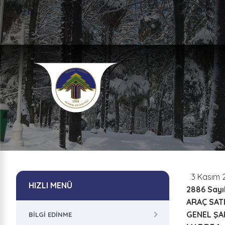
3 Kasım 
HIZLI MENÜ
2886 Sayıl
ARAÇ SAT
GENEL ŞA
BILGI EDINME