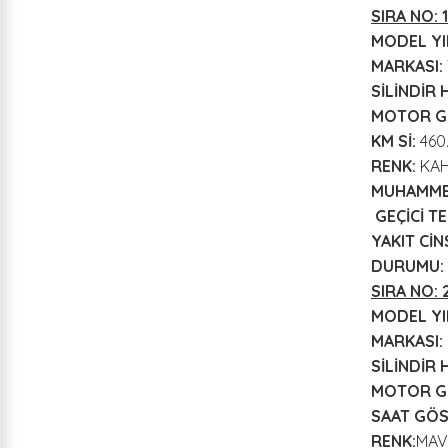
SIRA NO: 1
MODEL YIL
MARKASI:
SİLİNDİR 
MOTOR G
KM Sİ:
460
RENK:
KAH
MUHAMMEN
GEÇİCİ TE
YAKIT CİNS
DURUMU:
SIRA NO: 
MODEL YIL
MARKASI:
SİLİNDİR 
MOTOR G
SAAT GÖS
RENK:
MAV