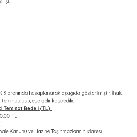
 işi.
 3 oranında hesaplanarak aşağıda gösterilmiştir. İhale
teminatı bütçeye gelir kaydedilir.
 Teminat Bedeli (TL)
,00-TL
.
t İhale Kanunu ve Hazine Taşınmazlarının İdaresi