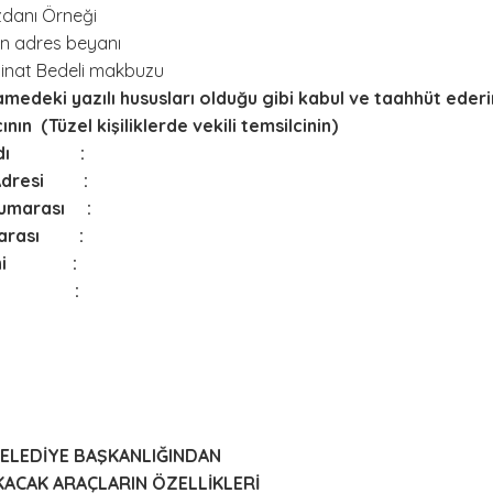
danı Örneği
çin adres beyanı
minat Bedeli makbuzu
medeki yazılı hususları olduğu gibi kabul ve taahhüt ederim
 (Tüzel kişiliklerde vekili temsilcinin)
oyadı :
 Adresi :
Numarası :
marası :
arihi :
sı :
ELEDİYE BAŞKANLIĞINDAN
IKACAK ARAÇLARIN ÖZELLİKLERİ