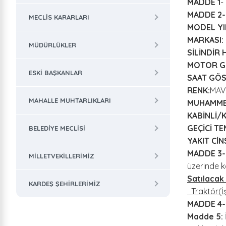
MADDE 1
-
MADDE 2-
MECLIS KARARLARI
MODEL YIL
MARKASI:
MÜDÜRLÜKLER
SİLİNDİR 
MOTOR G
ESKI BAŞKANLAR
SAAT GÖS
RENK:
MAV
MAHALLE MUHTARLIKLARI
MUHAMMEN
KABİNLİ/K
GEÇİCİ TE
BELEDIYE MECLISI
YAKIT CİNS
MADDE 3-
MILLETVEKILLERIMIZ
üzerinde k
Satılaca
KARDEŞ ŞEHIRLERIMIZ
Traktö
MADDE 4
Madde 5: