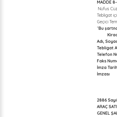
MADDE 8- 
Nüfus Cüz
Tebligat i
Geçici Te
“
Bu şartna
Kiracının
Adı, S
Tebligat
Telefon 
Faks Nu
İmza T
İmza
2886 Sayıl
ARAÇ SAT
GENEL ŞA