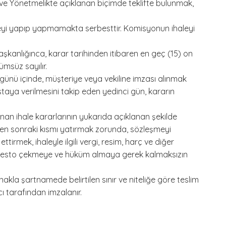
n ve Yönetmelikte açıklanan biçimde teklifte bulunmak,
leyi yapıp yapmamakta serbesttir. Komisyonun ihaleyi
aşkanlığınca, karar tarihinden itibaren en geç (15) on
ümsüz sayılır.
günü içinde, müşteriye veya vekiline imzası alınmak
staya verilmesini takip eden yedinci gün, kararın
nan ihale kararlarının yukarıda açıklanan şekilde
ükten sonraki kısmı yatırmak zorunda, sözleşmeyi
irmek, ihaleyle ilgili vergi, resim, harç ve diğer
rotesto çekmeye ve hüküm almaya gerek kalmaksızın
akla şartnamede belirtilen sınır ve niteliğe göre teslim
lıcı tarafından imzalanır.