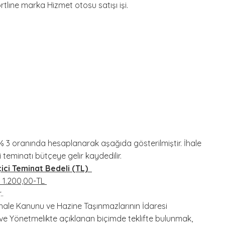
ıne marka Hizmet otosu satışı işi.
 3 oranında hesaplanarak aşağıda gösterilmiştir. İhale
teminatı bütçeye gelir kaydedilir.
i Teminat Bedeli (TL)
00,00-TL
.
t İhale Kanunu ve Hazine Taşınmazlarının İdaresi
n ve Yönetmelikte açıklanan biçimde teklifte bulunmak,