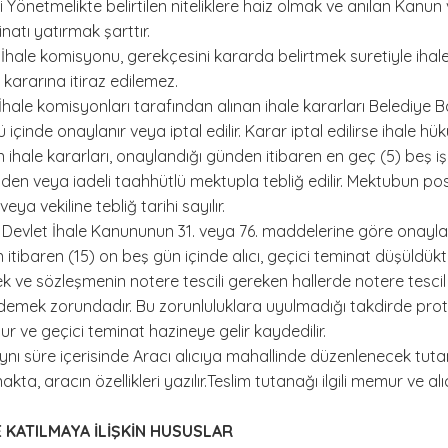
 Yönetmelikte belirtilen niteliklere haiz olmak ve anılan Kanu
natı yatırmak şarttır.
İhale komisyonu, gerekçesini kararda belirtmek suretiyle iha
ararına itiraz edilemez.
İhale komisyonları tarafından alınan ihale kararları Belediye B
 içinde onaylanır veya iptal edilir. Karar iptal edilirse ihale hük
ihale kararları, onaylandığı günden itibaren en geç (5) beş iş
elden veya iadeli taahhütlü mektupla tebliğ edilir. Mektubun po
eya vekiline tebliğ tarihi sayılır.
ı Devlet İhale Kanununun 31. veya 76. maddelerine göre onayla
n itibaren (15) on beş gün içinde alıcı, geçici teminat düşüld
ve sözleşmenin notere tescili gereken hallerde notere tescil ett
ödemek zorundadır. Bu zorunluluklara uyulmadığı takdirde p
ur ve geçici teminat hazineye gelir kaydedilir.
ynı süre içerisinde Aracı alıcıya mahallinde düzenlenecek tutan
akta, aracın özellikleri yazılır.Teslim tutanağı ilgili memur ve a
E KATILMAYA İLİŞKİN HUSUSLAR