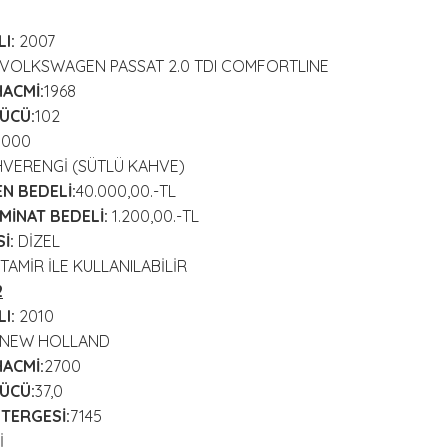
I:
2007
VOLKSWAGEN PASSAT 2.0 TDI COMFORTLINE
HACMİ:
1968
ÜCÜ:
102
.000
VERENGİ (SÜTLÜ KAHVE)
 BEDELİ:
40.000,00.-TL
MİNAT BEDELİ:
1.200,00.-TL
İ:
DİZEL
TAMİR İLE KULLANILABİLİR
2
I:
2010
NEW HOLLAND
HACMİ:
2700
ÜCÜ:
37,0
TERGESİ:
7145
İ