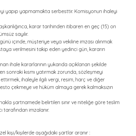
leyi yapıp yapmamakta serbesttir. Komisyonun ihaleyi
aşkanlığınca, karar tarihinden itibaren en geç (15) on
ümsüz sayılır.
günü içinde, müşteriye veya vekiline imzası alınmak
staya verilmesini takip eden yedinci gün, kararın
nan ihale kararlarının yukarıda açıklanan şekilde
ükten sonraki kısmı yatırmak zorunda, sözleşmeyi
irmek, ihaleyle ilgili vergi, resim, harç ve diğer
rotesto çekmeye ve hüküm almaya gerek kalmaksızın
akla şartnamede belirtilen sınır ve niteliğe göre teslim
ıcı tarafından imzalanır.
l kişi/kişilerde aşağıdaki şartlar aranır :