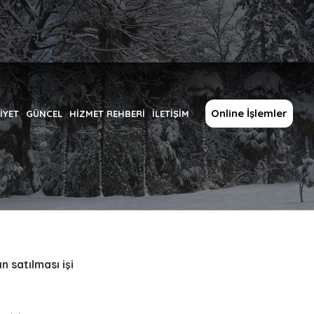
Online İşlemler
İYET
GÜNCEL
HİZMET REHBERİ
İLETİŞİM
 satılması işi