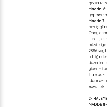
geçici temi
Madde 6:
yapmama k
Madde 7:
beş iş günü
Onaylanan 
suretiyle 
müşteriye v
2886 sayıl
tebliğinde
düzenlemek 
giderleri 
ihale bozul
İdare de a
eder. Tutan
2-İHALEY
MADDE 8- 