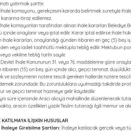
natı yatırmak şarttır.
İhale komisyonu, gerekçesini kararda belirtmek suretiyle iha
ararına itiraz edilemez.
İhale komisyonları tarafından alınan ihale kararları Belediye B
 içinde onaylanır veya iptal edilir. Karar iptal edilirse ihale hük
ihale kararları, onaylandığı günden itibaren en geç (5) beş iş
elden veya iadeli taahhütlü mektupla tebliğ edilir. Mektubun po
eya vekiline tebliğ tarihi sayılır.
ı Devlet İhale Kanununun 31. veya 76. maddelerine göre onayla
n itibaren (15) on beş gün içinde alıcı, geçici teminat düşüld
ve sözleşmenin notere tescili gereken hallerde notere tescil ett
ödemek zorundadır. Bu zorunluluklara uyulmadığı takdirde p
ur ve geçici teminat hazineye gelir kaydedilir.
ynı süre içerisinde Aracı alıcıya mahallinde düzenlenecek tutan
akta, aracın özellikleri yazılır.Teslim tutanağı ilgili memur ve al
E KATILMAYA İLİŞKİN HUSUSLAR
İhaleye Girebilme Şartları:
İhaleye katılacak gerçek veya tüze