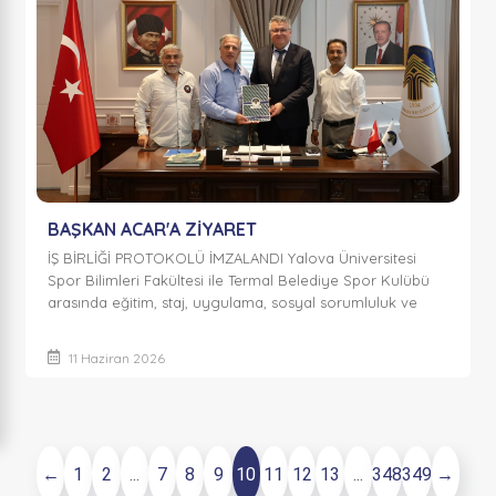
BAŞKAN ACAR'A ZİYARET
İŞ BİRLİĞİ PROTOKOLÜ İMZALANDI Yalova Üniversitesi
Spor Bilimleri Fakültesi ile Termal Belediye Spor Kulübü
arasında eğitim, staj, uygulama, sosyal sorumluluk ve
sportif faaliyetleri kapsayan i...
11 Haziran 2026
←
1
2
...
7
8
9
10
11
12
13
...
348
349
→