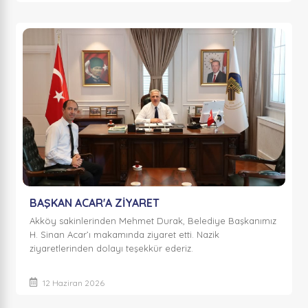
BAŞKAN ACAR'A ZİYARET
Akköy sakinlerinden Mehmet Durak, Belediye Başkanımız
H. Sinan Acar’ı makamında ziyaret etti. Nazik
ziyaretlerinden dolayı teşekkür ederiz.
12 Haziran 2026