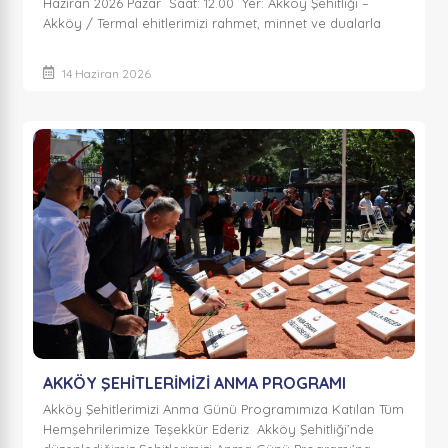
Haziran 2026 Pazar Saat: 12.00 Yer: Akköy Şehitliği –
Akköy / Termal ehitlerimizi rahmet, minnet ve dualarla
anıyoruz. #termalbe...
14 Haziran 2026
AKKÖY ŞEHİTLERİMİZİ ANMA PROGRAMI
Akköy Şehitlerimizi Anma Günü Programımıza Katılan Tüm
Hemşehrilerimize Teşekkür Ederiz Akköy Şehitliği’nde