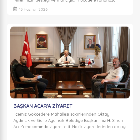
Milletimizin desteği ve inancıyla, mücadele ruhunuzu
sahaya yansıtacağınıza inanıyoruz...
13 Haziran 2026
BAŞKAN ACAR'A ZİYARET
İlçemiz Gökçedere Mahallesi sakinlerinden Oktay
Aydıncık ve Galip Aydıncık Belediye Başkanımız H. Sinan
Acar’ı makamında ziyaret etti. Nazik ziyaretlerinden dolayı
kendilerine teşekkür ederiz.