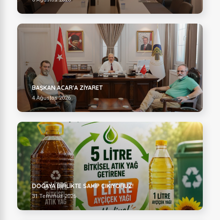
BAŞKAN ACAR'A ZİYARET
4 Ağustos 2026
DOĞAYA BİRLİKTE SAHİP ÇIKIYORUZ!
31 Temmuz 2026