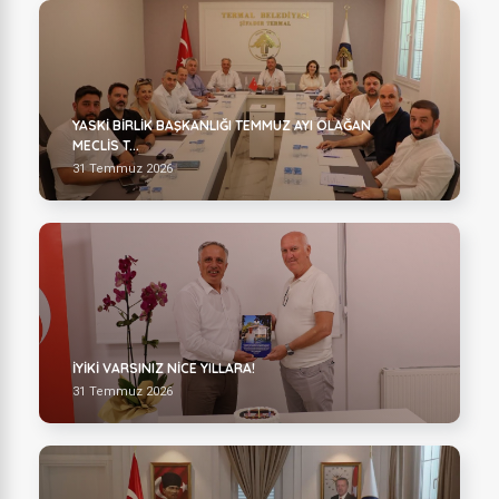
YASKİ BİRLİK BAŞKANLIĞI TEMMUZ AYI OLAĞAN
MECLİS T...
31 Temmuz 2026
İYİKİ VARSINIZ NİCE YILLARA!
31 Temmuz 2026