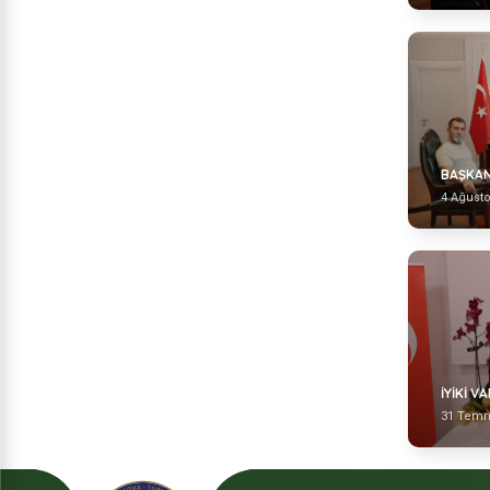
BAŞKAN
4 Ağust
İYİKİ V
31 Temm