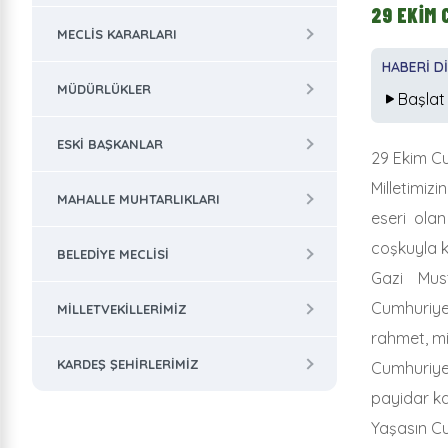
29 EKİM
MECLIS KARARLARI
HABERİ D
MÜDÜRLÜKLER
Başlat
ESKI BAŞKANLAR
29 Ekim C
Milletimiz
MAHALLE MUHTARLIKLARI
eseri olan
coşkuyla k
BELEDIYE MECLISI
Gazi Mus
Cumhuriye
MILLETVEKILLERIMIZ
rahmet, mi
KARDEŞ ŞEHIRLERIMIZ
Cumhuriyet
payidar ka
Yaşasın C