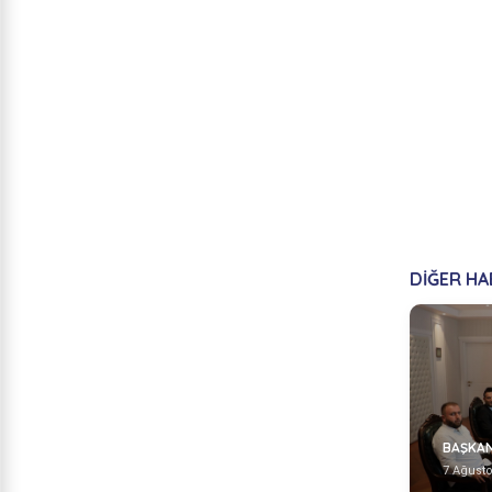
DİĞER H
BAŞKAN
7 Ağust