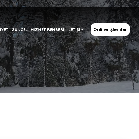
Online İşlemler
İYET
GÜNCEL
HİZMET REHBERİ
İLETİŞİM