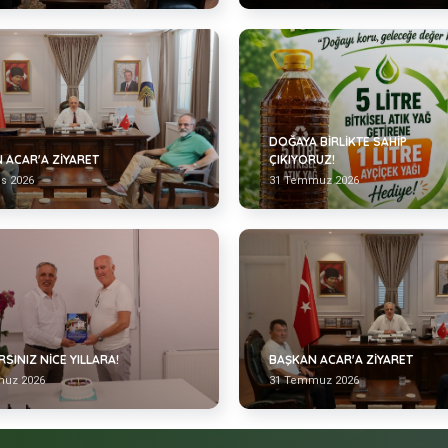
DOĞAYA BİRLİKTE SAHİP
 ACAR'A ZİYARET
ÇIKIYORUZ!
os 2026
31 Temmuz 2026
ARSINIZ NİCE YILLARA!
BAŞKAN ACAR'A ZİYARET
uz 2026
31 Temmuz 2026