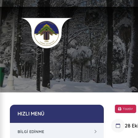
Yazdır
HIZLI MENÜ
28 Ek
BILGI EDINME