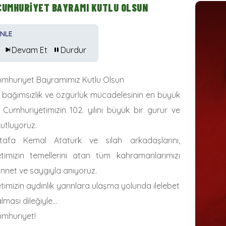
 CUMHURİYET BAYRAMI KUTLU OLSUN
İNLE
Devam Et
Durdur
umhuriyet Bayramımız Kutlu Olsun
in bağımsızlık ve özgürlük mücadelesinin en büyük
 Cumhuriyetimizin 102. yılını büyük bir gurur ve
utluyoruz.
tafa Kemal Atatürk ve silah arkadaşlarını,
timizin temellerini atan tüm kahramanlarımızı
nnet ve saygıyla anıyoruz.
imizin aydınlık yarınlara ulaşma yolunda ilelebet
lması dileğiyle…
umhuriyet!