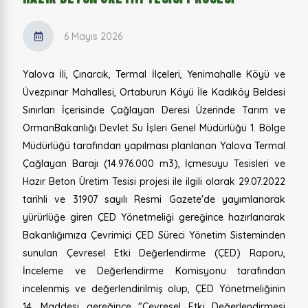
6 Mayıs 2026
Yalova İli, Çınarcık, Termal İlçeleri, Yenimahalle Köyü ve
Üvezpınar Mahallesi, Ortaburun Köyü İle Kadıköy Beldesi
Sınırları İçerisinde Çağlayan Deresi Üzerinde Tarım ve
OrmanBakanlığı Devlet Su İşleri Genel Müdürlüğü 1. Bölge
Müdürlüğü tarafından yapılması planlanan Yalova Termal
Çağlayan Barajı (14.976.000 m3), İçmesuyu Tesisleri ve
Hazır Beton Üretim Tesisi projesi ile ilgili olarak 29.07.2022
tarihli ve 31907 sayılı Resmi Gazete'de yayımlanarak
yürürlüğe giren ÇED Yönetmeliği gereğince hazırlanarak
Bakanlığımıza Çevrimiçi ÇED Süreci Yönetim Sisteminden
sunulan Çevresel Etki Değerlendirme (ÇED) Raporu,
İnceleme ve Değerlendirme Komisyonu tarafından
incelenmiş ve değerlendirilmiş olup, ÇED Yönetmeliğinin
14. Maddesi gereğince "Çevresel Etki Değerlendirmesi