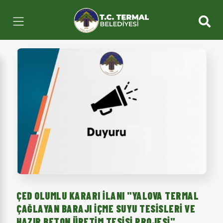
ÇED OLUMLU KARARI İLANI "YALOVA TERMAL
ÇAĞLAYAN BARAJI İÇME SUYU TESISLERI VE
HAZIR BETON ÜRETIM TESISI PROJESI"