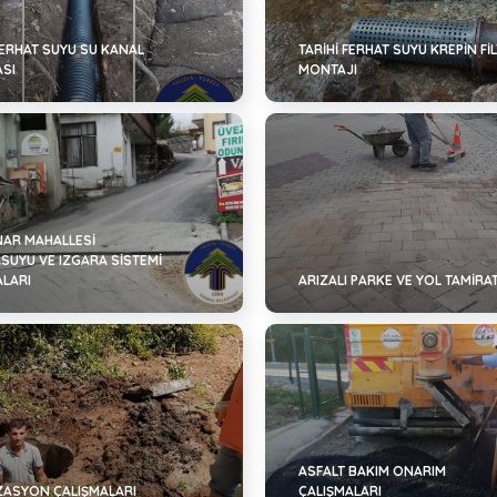
FERHAT SUYU SU KANAL
TARİHİ FERHAT SUYU KREPİN Fİ
ASI
MONTAJI
NAR MAHALLESİ
SUYU VE IZGARA SİSTEMİ
ALARI
ARIZALI PARKE VE YOL TAMİRAT
ASFALT BAKIM ONARIM
ZASYON ÇALIŞMALARI
ÇALIŞMALARI