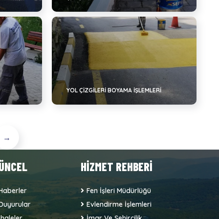
YOL ÇİZGİLERİ BOYAMA İŞLEMLERİ
→
ÜNCEL
HİZMET REHBERİ
Haberler
Fen İşleri Müdürlüğü
Duyurular
Evlendirme İşlemleri
İhaleler
İmar Ve Şehircilik