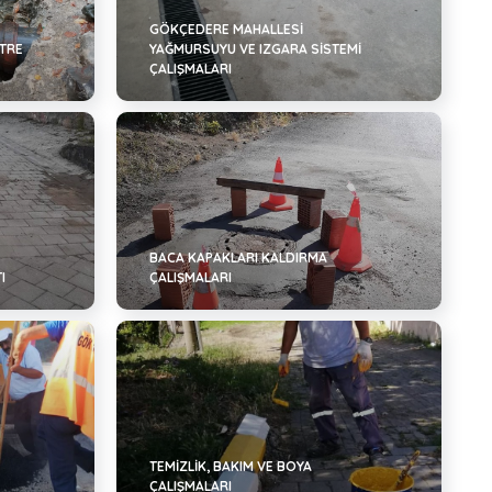
GÖKÇEDERE MAHALLESİ
LTRE
YAĞMURSUYU VE IZGARA SİSTEMİ
ÇALIŞMALARI
BACA KAPAKLARI KALDIRMA
I
ÇALIŞMALARI
TEMİZLİK, BAKIM VE BOYA
ÇALIŞMALARI