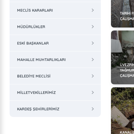
MECLIS KARARLARI
TARİHİ 
ÇALIŞM
MÜDÜRLÜKLER
ESKI BAŞKANLAR
MAHALLE MUHTARLIKLARI
ÜVEZPI
YAĞMUR
ÇALIŞM
BELEDIYE MECLISI
MILLETVEKILLERIMIZ
KARDEŞ ŞEHIRLERIMIZ
KANALİ