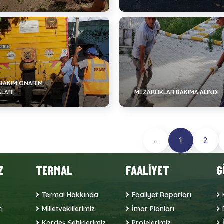
 BAKIM ONARIM
ALARI
MEZARLIKLAR BAKIMA ALINDI
←
1
2
Z
TERMAL
FAALİYET
G
Termal Hakkında
Faaliyet Raporları
ı
Milletvekillerimiz
İmar Planları
Kardeş Şehirlerimiz
Projelerimiz